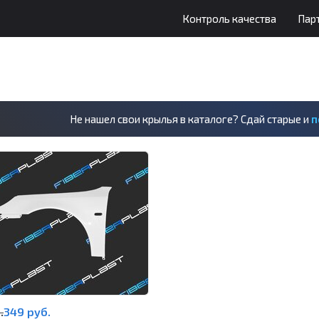
Контроль качества
Пар
Не нашел свои крылья в каталоге? Сдай старые и
п
.
349 руб.