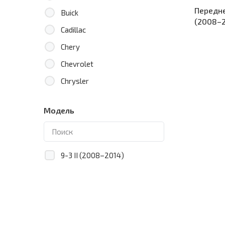
Передне
Buick
(2008–2
Cadillac
Chery
Chevrolet
Chrysler
Citroen
Модель
Dacia
Daewoo
Daihatsu
9-3 II (2008–2014)
Datsun
Dodge
Eagle
Emgrand