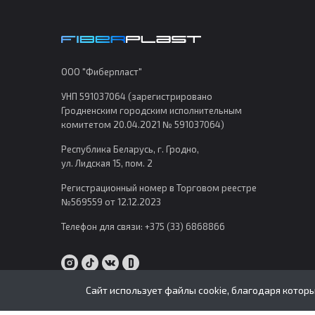
Jaguar
Jeep
Kia
ООО "Фиберпласт"
Lada
УНП 591037064 (зарегистрировано
Lancia
Гродненским городским исполнительным
комитетом 20.04.2021 № 591037064)
Land Rover
Республика Беларусь, г. Гродно,
Lexus
ул. Лидская 15, пом. 2
Lifan
Регистрационный номер в Торговом реестре
Mazda
№569559 от 12.12.2023
Mercedes-Benz
Телефон для связи:
+375 (33) 6868866
MG
Mitsubishi
Сайт использует файлы cookie, благодаря котор
Nissan