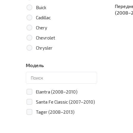
Передне
Buick
(2008–2
Cadillac
Chery
Chevrolet
Chrysler
Citroen
Модель
Dacia
Daewoo
Daihatsu
Elantra (2008–2010)
Datsun
Santa Fe Classic (2007–2010)
Dodge
Tager (2008–2013)
Eagle
Emgrand