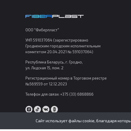
Jaguar
Jeep
Kia
ООО "Фиберпласт"
Lada
УНП 591037064 (зарегистрировано
Lancia
Гродненским городским исполнительным
комитетом 20.04.2021 № 591037064)
Land Rover
Республика Беларусь, г. Гродно,
Lexus
ул. Лидская 15, пом. 2
Lifan
Регистрационный номер в Торговом реестре
Mazda
№569559 от 12.12.2023
Mercedes-Benz
Телефон для связи:
+375 (33) 6868866
MG
Mitsubishi
Сайт использует файлы cookie, благодаря котор
Nissan