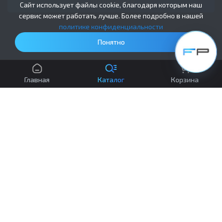
Подписаться
Сайт использует файлы cookie, благодаря которым наш
сервис может работать лучше. Более подробно в нашей
политике конфиденциальности
Понятно
ООО "Фиберпласт"
Главная
Каталог
Корзина
УНП 591037064 (зарегистрировано
Гродненским городским исполнительным
комитетом 20.04.2021 № 591037064)
Республика Беларусь, г. Гродно,
ул. Лидская 15, пом. 2
Регистрационный номер в Торговом реестре
№569559 от 12.12.2023
Телефон для связи:
+375 (33) 6868866